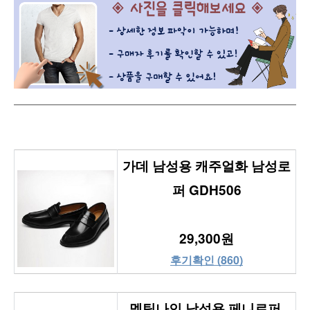
가데 남성용 캐주얼화 남성로
퍼 GDH506
29,300원
후기확인 (860)
멜팅나인 남성용 페니로퍼 