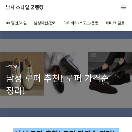
남자 스타일 굳랭킹
🔊 할인/세일
남성패션/관리
액티비티/스포츠/운동
취미/키덜트
신발/구두
남성 로퍼 추천! 로퍼 가격순
정리!